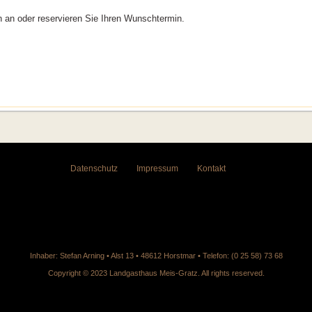
h an oder reservieren Sie Ihren Wunschtermin.
Datenschutz
Impressum
Kontakt
Inhaber: Stefan Arning • Alst 13 • 48612 Horstmar • Telefon: (0 25 58) 73 68
Copyright © 2023 Landgasthaus Meis-Gratz. All rights reserved.