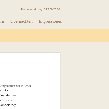
Tischreservierung: 0 25 58 73 68
ern
Übernachten
Impressionen
nungszeiten der Küche:
Montag: ---
Dienstag: ---
Mittwoch: ---
Donnerstag: ---